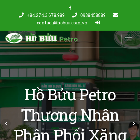
+84.274.3.678.989
0938458889
contact@hobuu.com.vn
Toggl
navig
Hồ Bửu Petro
Thương Nhân
Previous
N
Phân Phối Xăng