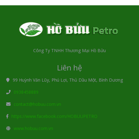
Công Ty TNHH Thương Mại Hồ Bửu
Liên hệ
99 Huỳnh Văn Lũy, Phú Lợi, Thủ Dầu Một, Bình Dương
0938458889
contact@hobuu.com.vn
https://www.facebook.com/HOBUUPETRO
www.hobuu.com.vn