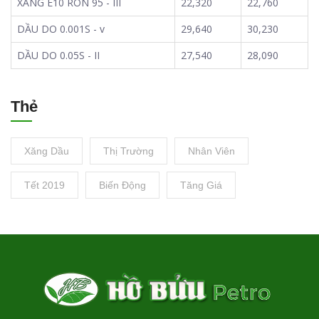
XĂNG E10 RON 95 - III
22,320
22,760
DẦU DO 0.001S - v
29,640
30,230
DẦU DO 0.05S - II
27,540
28,090
Thẻ
Xăng Dầu
Thị Trường
Nhân Viên
Tết 2019
Biến Động
Tăng Giá