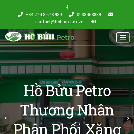
+84.274.3.678.989
0938458889
contact@hobuu.com.vn
Toggl
navig
Hồ Bửu Petro
Thương Nhân
Previous
N
Phân Phối Xăng