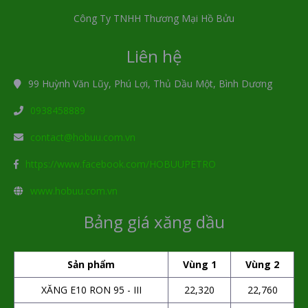
Công Ty TNHH Thương Mại Hồ Bửu
Liên hệ
99 Huỳnh Văn Lũy, Phú Lợi, Thủ Dầu Một, Bình Dương
0938458889
contact@hobuu.com.vn
https://www.facebook.com/HOBUUPETRO
www.hobuu.com.vn
Bảng giá xăng dầu
Sản phẩm
Vùng 1
Vùng 2
XĂNG E10 RON 95 - III
22,320
22,760